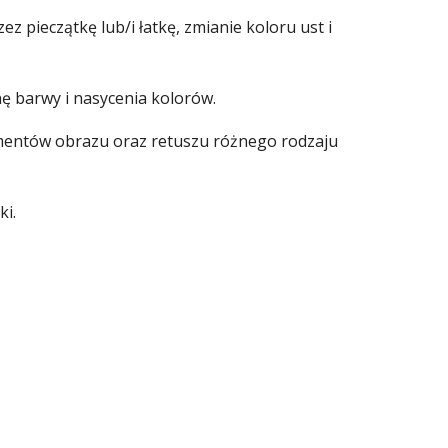
 pieczątkę lub/i łatkę, zmianie koloru ust i
nę barwy i nasycenia kolorów.
agmentów obrazu oraz retuszu różnego rodzaju
ki.