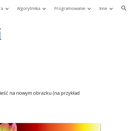
ra
Algorytmika
Programowanie
Inne
ion
i
mieść na nowym obrazku (na przykład