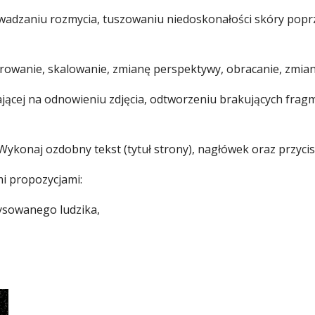
adzaniu rozmycia, tuszowaniu niedoskonałości skóry poprzez
drowanie, skalowanie, zmianę perspektywy, obracanie, zmia
egającej na odnowieniu zdjęcia, odtworzeniu brakujących fr
Wykonaj ozdobny tekst (tytuł strony), nagłówek oraz przycis
i propozycjami:
rysowanego ludzika,