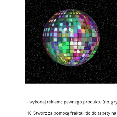
- wykonaj reklamę pewnego produktu (np. g
10. Stwórz za pomocą fraktali tło do tapety na p