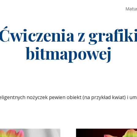
Matu
ip to main content
Skip to navigat
Ćwiczenia z grafik
bitmapowej
eligentnych nożyczek pewien obiekt (na przykład kwiat) i u